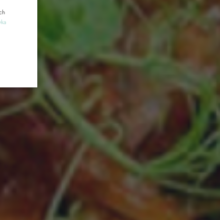
CZECH
ch
yka
czasowa 1 (A30)
tament Komfort Plus
RTAMENT 4-OSOBOWY