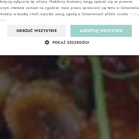
otyczą wyłącznie tej witryny. Niektórzy dostawcy mogą opierać się na prawnie
ionym interesie zamiast na zgodzie; masz prawo sprzeciwić się temu w
Ustawienia
 Możesz w każdej chwili wycofać swoją zgodę w
Ustawieniach plików cookie
.
Polit
W
ości
Plus
Apar
ODRZUĆ WSZYSTKIE
AKCEPTUJ WSZYSTKIE
WY
APA
POKAŻ SZCZEGÓŁY