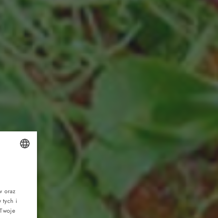
POLISH
ENGLISH
w oraz
tych i
GERMAN
 Twoje