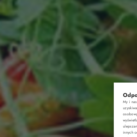
Apartamenty
Oferty
Odpo
Atrakcje
My i na
uzyskiw
Dla właścicieli
osobowyc
wyświetl
ulepsza
Galeria
innych c