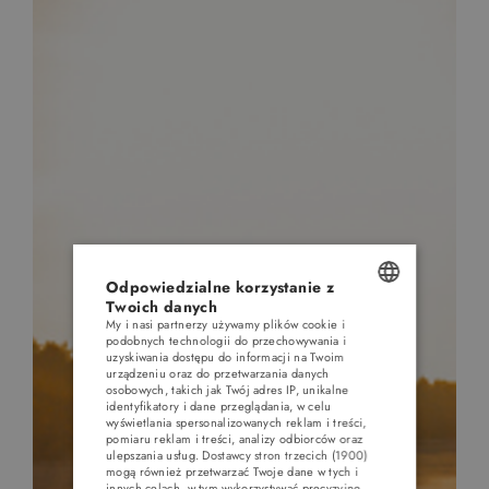
Odpowiedzialne korzystanie z
Twoich danych
My i nasi partnerzy używamy plików cookie i
POLISH
podobnych technologii do przechowywania i
uzyskiwania dostępu do informacji na Twoim
ENGLISH
urządzeniu oraz do przetwarzania danych
osobowych, takich jak Twój adres IP, unikalne
GERMAN
identyfikatory i dane przeglądania, w celu
wyświetlania spersonalizowanych reklam i treści,
pomiaru reklam i treści, analizy odbiorców oraz
CZECH
ulepszania usług.
Dostawcy stron trzecich (1900)
mogą również przetwarzać Twoje dane w tych i
innych celach, w tym wykorzystywać precyzyjne