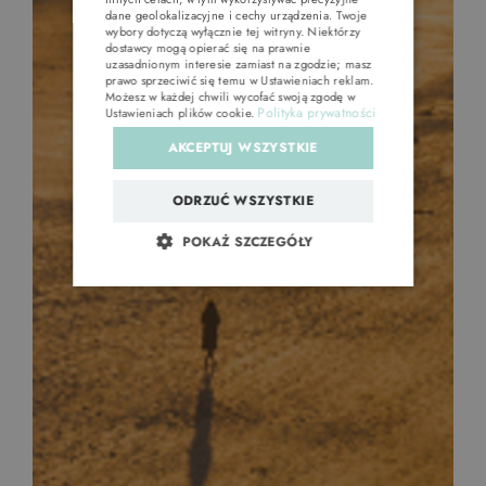
dane geolokalizacyjne i cechy urządzenia. Twoje
wybory dotyczą wyłącznie tej witryny. Niektórzy
dostawcy mogą opierać się na prawnie
uzasadnionym interesie zamiast na zgodzie; masz
prawo sprzeciwić się temu w
Ustawieniach reklam
.
Możesz w każdej chwili wycofać swoją zgodę w
Polityka prywatności
Ustawieniach plików cookie
.
AKCEPTUJ WSZYSTKIE
ODRZUĆ WSZYSTKIE
POKAŻ SZCZEGÓŁY