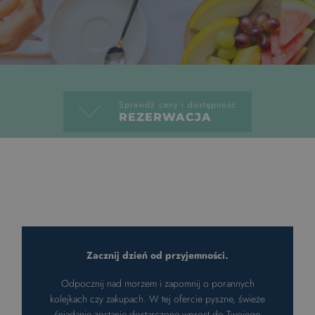
Faq
Sprawdź ceny i dostępność
REZERWACJA
Wczasowa 1 (A30)
Apartament Komfort Plus
APARTAMENT 4-OSOBOWY
Zacznij dzień od przyjemności.
Odpocznij nad morzem i zapomnij o porannych
kolejkach czy zakupach. W tej ofercie pyszne, świeże
śniadanie zostanie dostarczone wprost do Twojego