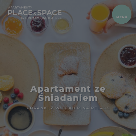
ZAMKNIJ
MENU
HOME
Apartamenty
Oferty
Atrakcje
Dla właścicieli
Galeria
Apartament ze
Kontakt
Śniadaniem
PORANKI Z WIDOKIEM NA RELAKS
Gastronomia
Blog