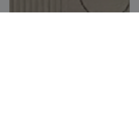
Rezerwacja
Zadzwoń
Dojazd
Pakiety