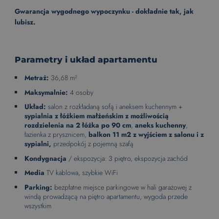
Gwarancja wygodnego wypoczynku - dokładnie tak, jak
lubisz.
Parametry i układ apartamentu
Metraż:
36,68 m²
Maksymalnie:
4 osoby
Układ:
salon z rozkładaną sofą i aneksem kuchennym +
sypialnia z łóżkiem małżeńskim z możliwością
rozdzielenia na 2 łóżka po 90 cm
,
aneks kuchenny
,
łazienka z prysznicem,
balkon 11 m2 z wyjściem z salonu i z
sypialni,
przedpokój z pojemną szafą
Kondygnacja
/ ekspozycja: 3 piętro, ekspozycja zachód
Media
TV kablowa, szybkie WiFi
Parking:
bezpłatne miejsce parkingowe w hali garażowej z
windą prowadzącą na piętro apartamentu, wygoda przede
wszystkim