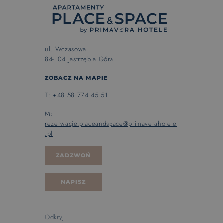
ul. Wczasowa 1
84-104 Jastrzębia Góra
ZOBACZ NA MAPIE
T:
+48 58 774 45 51
M:
rezerwacje.placeandspace@primaverahotele
.pl
ZADZWOŃ
NAPISZ
Odkryj