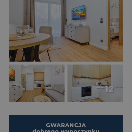
Faq
Wczasowa 1 (A30)
12
Apartament Komfort Plus
APARTAMENT 4-OSOBOWY
GWARANCJA
dobrego wypoczynku