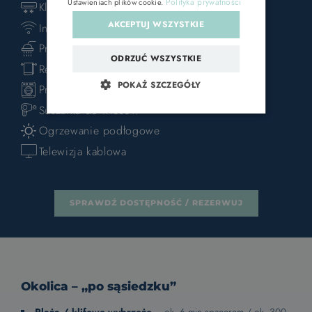
Polityka prywatności
Ustawieniach plików cookie
.
Klimatyzacja
AKCEPTUJ WSZYSTKIE
Internet bezprzewodowy
Prysznic
ODRZUĆ WSZYSTKIE
Ręczniki
POKAŻ SZCZEGÓŁY
Pralka
Suszarka do włosów
Ogrzewanie podłogowe
Telewizja kablowa
SPRAWDŹ DOSTĘPNOŚĆ / REZERWUJ
Okolica – „po sąsiedzku”
Plaża / klifowe wybrzeże
– ok. 6 min spacerem / ok. 300