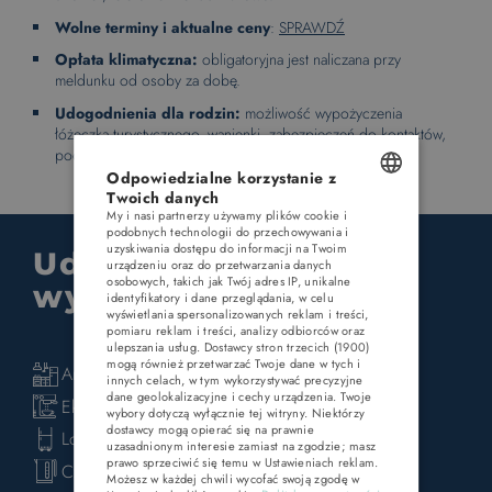
Wolne terminy i aktualne ceny
:
SPRAWDŹ
Opłata klimatyczna:
obligatoryjna jest naliczana przy
meldunku od osoby za dobę.
Udogodnienia dla rodzin:
możliwość wypożyczenia
łóżeczka turystycznego, wanienki, zabezpieczeń do kontaktów,
podnóżka do łazienki.
Odpowiedzialne korzystanie z
Twoich danych
My i nasi partnerzy używamy plików cookie i
POLISH
podobnych technologii do przechowywania i
uzyskiwania dostępu do informacji na Twoim
Udogodnienia i
ENGLISH
urządzeniu oraz do przetwarzania danych
osobowych, takich jak Twój adres IP, unikalne
wyposażenie
GERMAN
identyfikatory i dane przeglądania, w celu
wyświetlania spersonalizowanych reklam i treści,
pomiaru reklam i treści, analizy odbiorców oraz
CZECH
ulepszania usług.
Dostawcy stron trzecich (1900)
mogą również przetwarzać Twoje dane w tych i
Aneks kuchenny
innych celach, w tym wykorzystywać precyzyjne
dane geolokalizacyjne i cechy urządzenia. Twoje
Ekspres do kawy
wybory dotyczą wyłącznie tej witryny. Niektórzy
dostawcy mogą opierać się na prawnie
Lodówka
uzasadnionym interesie zamiast na zgodzie; masz
prawo sprzeciwić się temu w
Ustawieniach reklam
.
Czajnik bezprzewodowy
Możesz w każdej chwili wycofać swoją zgodę w