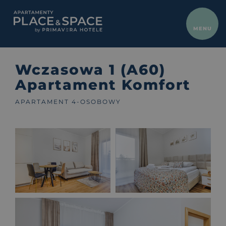
ZAMKNIJ
MENU
HOME
Wczasowa 1 (A60)
Apartamenty
Apartament Komfort
Oferty
APARTAMENT 4-OSOBOWY
Atrakcje
Dla właścicieli
Galeria
Kontakt
Gastronomia
Blog