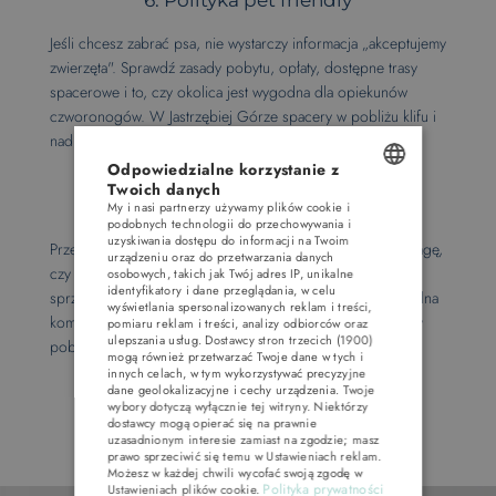
6. Polityka pet friendly
Jeśli chcesz zabrać psa, nie wystarczy informacja „akceptujemy
zwierzęta". Sprawdź zasady pobytu, opłaty, dostępne trasy
spacerowe i to, czy okolica jest wygodna dla opiekunów
czworonogów. W Jastrzębiej Górze spacery w pobliżu klifu i
nadmorskich ścieżek są dużym atutem.
Odpowiedzialne korzystanie z
7. Opinie, warunki anulacji i jasna
Twoich danych
komunikacja
My i nasi partnerzy używamy plików cookie i
POLISH
podobnych technologii do przechowywania i
uzyskiwania dostępu do informacji na Twoim
Przed rezerwacją przeczytaj opinie i regulamin. Zwróć uwagę,
ENGLISH
urządzeniu oraz do przetwarzania danych
czy obiekt jasno opisuje godziny zameldowania, zasady
osobowych, takich jak Twój adres IP, unikalne
GERMAN
identyfikatory i dane przeglądania, w celu
sprzątania, dodatkowe opłaty i warunki anulacji. Profesjonalna
wyświetlania spersonalizowanych reklam i treści,
komunikacja przed przyjazdem często zapowiada spokojny
pomiaru reklam i treści, analizy odbiorców oraz
CZECH
ulepszania usług.
Dostawcy stron trzecich (1900)
pobyt na miejscu.
mogą również przetwarzać Twoje dane w tych i
innych celach, w tym wykorzystywać precyzyjne
dane geolokalizacyjne i cechy urządzenia. Twoje
wybory dotyczą wyłącznie tej witryny. Niektórzy
dostawcy mogą opierać się na prawnie
uzasadnionym interesie zamiast na zgodzie; masz
prawo sprzeciwić się temu w
Ustawieniach reklam
.
Możesz w każdej chwili wycofać swoją zgodę w
Polityka prywatności
Ustawieniach plików cookie
.