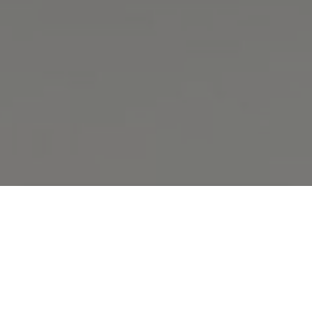
Rezerwacja
Zadzwoń
Dojazd
Pakiety