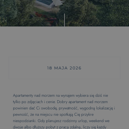
Faq
18 MAJA 2026
Wczasowa 1 (A30)
Apartament Komfort Plus
APARTAMENT 4-OSOBOWY
Apartamenty nad morzem na wynajem wybiera się dziś nie
tylko po zdjęciach i cenie. Dobry apartament nad morzem
powinien dać Ci swobodę, prywatność, wygodną lokalizację i
pewność, że na miejscu nie spotkają Cię przykre
niespodzianki. Gdy planujesz rodzinny urlop, weekend we
dwoje albo dłuższy pobyt z pracą zdalną, liczy się każdy